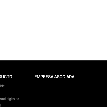
ODUCTO
EMPRESA ASOCIADA
ble
tal digitales
l