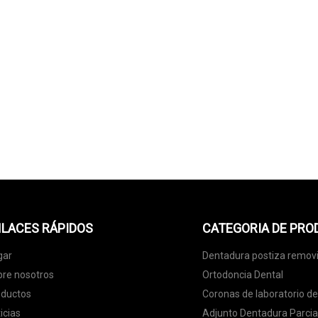
LACES RÁPIDOS
CATEGORIA DE PR
gar
Dentadura postiza removi
re nosotros
Ortodoncia Dental
oductos
Coronas de laboratorio den
icias
Adjunto Dentadura Parcia