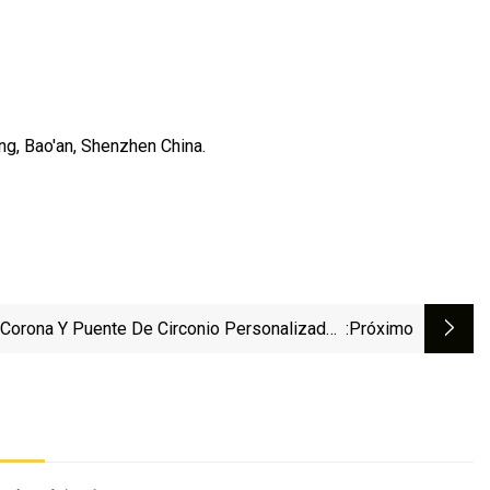
ong, Bao'an, Shenzhen China.
Corona Y Puente De Circonio Personalizados
:próximo
Fabricados En Laboratorio Dental De China