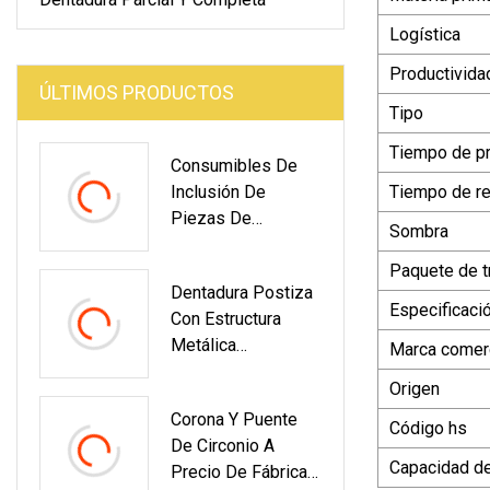
Logística
Productivida
ÚLTIMOS PRODUCTOS
Tipo
Tiempo de p
Consumibles De
Inclusión De
Tiempo de r
Piezas De
Sombra
Fundición Para
Soportes
Paquete de t
Dentadura Postiza
Extraíbles
Especificaci
Con Estructura
Metálica
Marca comerc
Removible De Alta
Origen
Calidad
Corona Y Puente
Código hs
De Circonio A
Capacidad de
Precio De Fábrica