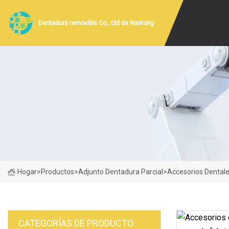
Dentadura removible Co., Ltd de Nantong
Hogar
>
Productos
>
Adjunto Dentadura Parcial
>
Accesorios Dentale
CATEGORÍAS DE PRODUCTO