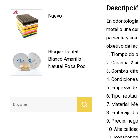
Fabricados En
Descripci
Laboratorio Dental
Nuevo
De China
En odontología
metal o una co
paciente y una 
objetivo del ac
Bloque Dental
1. Tiempo de p
Blanco Amarillo
2. Garantía: 2 
Natural Rosa Peek
3. Sombra: dif
Para Material De
4. Condiciones
Dentaduras
5. Empresa de 
Postizas
Completas
6. Tipo: resta
Parciales De Disco
7. Material: Me
Fijo Y Extraíble
8. Embalaje: b
9. Precio: neg
10. Alta calida
11. Rehacer de