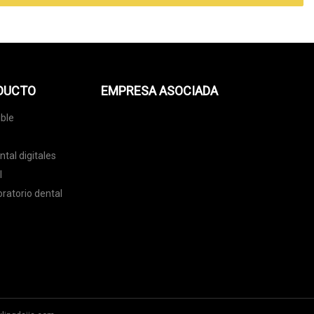
ODUCTO
EMPRESA ASOCIADA
ble
tal digitales
l
ratorio dental