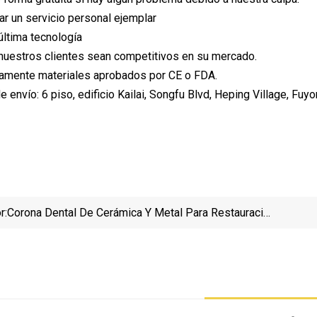
ar un servicio personal ejemplar
última tecnología
nuestros clientes sean competitivos en su mercado.
icamente materiales aprobados por CE o FDA.
e envío: 6 piso, edificio Kailai, Songfu Blvd, Heping Village, Fuy
r:
Corona Dental De Cerámica Y Metal Para Restauración
Fija, Fabricada En El Laboratorio Dental Foo Tian En
Shenzhen, China