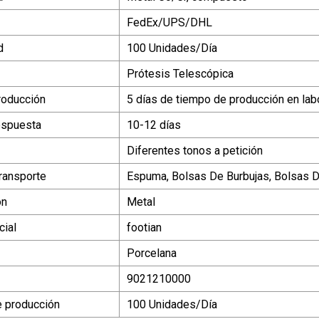
FedEx/UPS/DHL
d
100 Unidades/Día
Prótesis Telescópica
roducción
5 días de tiempo de producción en lab
espuesta
10-12 días
Diferentes tonos a petición
ransporte
Espuma, Bolsas De Burbujas, Bolsas D
ón
Metal
ial
footian
Porcelana
9021210000
 producción
100 Unidades/Día