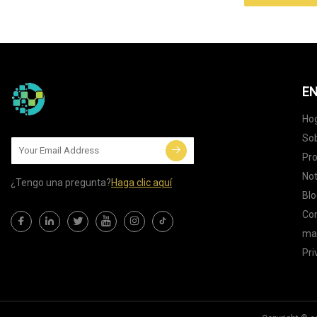
EN
Ho
Sob
Pr
Not
¿Tengo una pregunta?
Haga clic aquí
Blo
Co
map
Pri