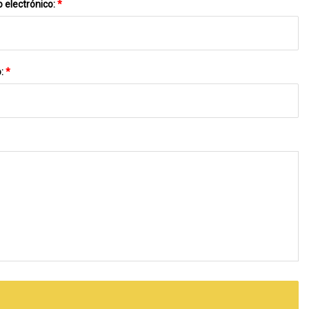
 electrónico:
*
o:
*