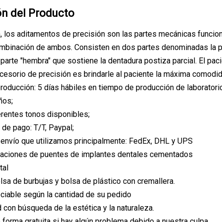
ón del Producto
, los aditamentos de precisión son las partes mecánicas funcion
mbinación de ambos. Consisten en dos partes denominadas la part
parte "hembra" que sostiene la dentadura postiza parcial. El paci
cesorio de precisión es brindarle al paciente la máxima comodidad 
roducción: 5 días hábiles en tiempo de producción de laboratorio
años;
erentes tonos disponibles;
 de pago: T/T, Paypal;
envío que utilizamos principalmente: FedEx, DHL y UPS
uraciones de puentes de implantes dentales cementados
tal
olsa de burbujas y bolsa de plástico con cremallera.
ociable según la cantidad de su pedido
d con búsqueda de la estética y la naturaleza.
 forma gratuita si hay algún problema debido a nuestra culpa.