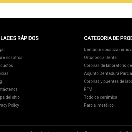
LACES RÁPIDOS
CATEGORIA DE PR
gar
Dentadura postiza removi
re nosotros
Ortodoncia Dental
oductos
Coronas de laboratorio den
icias
Adjunto Dentadura Parcia
g
Coronas y puentes de labo
ntáctenos
PFM
a del sitio
Todo de cerámica
vacy Policy
Parcial metálico