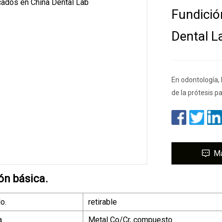
Fundició
Dental L
En odontología,
de la prótesis p
M
ón básica.
o.
retirable
a
Metal Co/Cr, compuesto