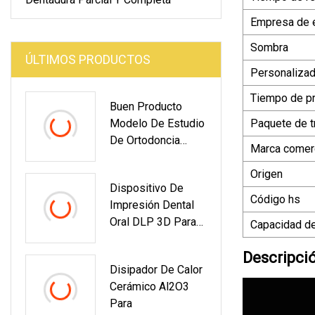
Empresa de 
Sombra
ÚLTIMOS PRODUCTOS
Personalizad
Tiempo de p
Buen Producto
Modelo De Estudio
Paquete de t
De Ortodoncia
Marca comerc
Dentadura Postiza
Removible
Origen
Dispositivo De
Código hs
Impresión Dental
Oral DLP 3D Para
Capacidad de
Ortodoncia Con
Resina Sensible A
Descripci
Disipador De Calor
Los Rayos UV
Cerámico Al2O3
Para