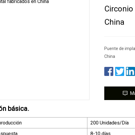
Circonio
China
Puente de impla
China
M
ón básica.
producción
200 Unidades/Día
espuesta
8-10 días