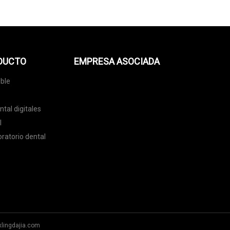
ODUCTO
EMPRESA ASOCIADA
ble
tal digitales
l
ratorio dental
lingdajia.com