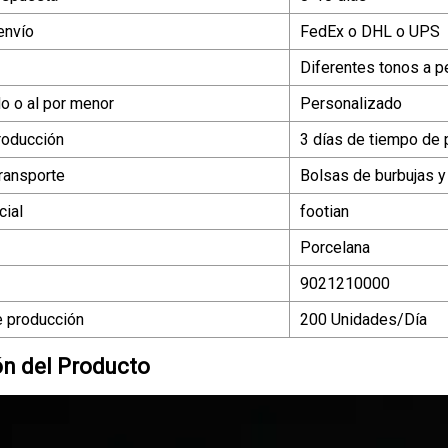
envío
FedEx o DHL o UPS
Diferentes tonos a p
o o al por menor
Personalizado
roducción
3 días de tiempo de 
ransporte
Bolsas de burbujas y
ial
footian
Porcelana
9021210000
 producción
200 Unidades/Día
ón del Producto