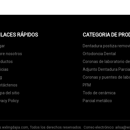
LACES RÁPIDOS
CATEGORIA DE PR
gar
Dentadura postiza removi
re nosotros
Ortodoncia Dental
oductos
Coronas de laboratorio den
icias
Adjunto Dentadura Parcia
g
Coronas y puentes de labo
ntáctenos
PFM
a del sitio
Todo de cerámica
vacy Policy
Parcial metálico
s.wxlingdajia.com, Todos los derechos reservados. Correo electrónico:
ailsa@wx