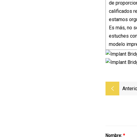
de proporcio
calificados r
estamos orgu
Es más, no s
estuches con
modelo impre
Anterio
Nombre:
*