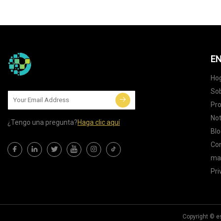
EN
Ho
Sob
Pr
Not
¿Tengo una pregunta?
Haga clic aquí
Blo
Co
map
Pri
Copyright © e