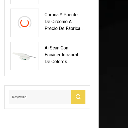
Corona Y Puente
De Circonio A
Precio De Fábrica
Fabricados En
Laboratorio Dental
Ai Scan Con
De China
Escáner Intraoral
De Colores
Realistas Para
Diagnóstico Dental