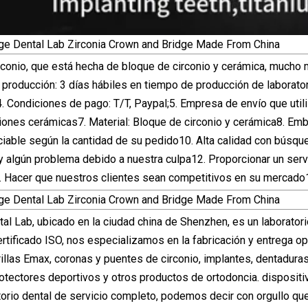
conio, que está hecha de bloque de circonio y cerámica, mucho m
producción: 3 días hábiles en tiempo de producción de laboratorio
4. Condiciones de pago: T/T, Paypal;5. Empresa de envío que util
iones cerámicas7. Material: Bloque de circonio y cerámica8. Emba
iable según la cantidad de su pedido10. Alta calidad con búsque
ay algún problema debido a nuestra culpa12. Proporcionar un serv
. Hacer que nuestros clientes sean competitivos en su mercado
tal Lab, ubicado en la ciudad china de Shenzhen, es un laborato
ertificado ISO, nos especializamos en la fabricación y entrega 
illas Emax, coronas y puentes de circonio, implantes, dentaduras
otectores deportivos y otros productos de ortodoncia. dispositi
orio dental de servicio completo, podemos decir con orgullo 