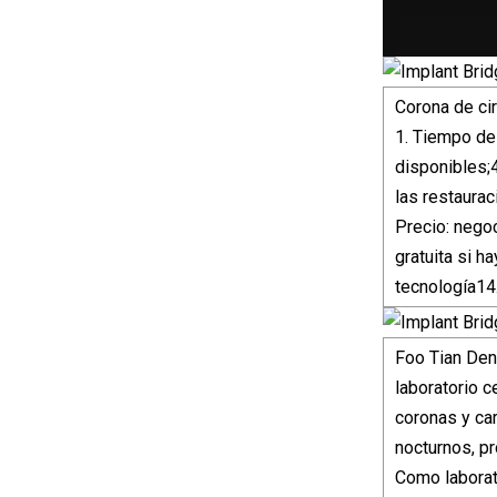
Corona de cir
1. Tiempo de 
disponibles;
las restaurac
Precio: negoc
gratuita si h
tecnología14
Foo Tian Den
laboratorio c
coronas y car
nocturnos, pr
Como laborat