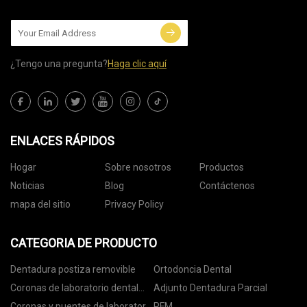
¿Tengo una pregunta?
Haga clic aquí
ENLACES RÁPIDOS
Hogar
Sobre nosotros
Productos
Noticias
Blog
Contáctenos
mapa del sitio
Privacy Policy
CATEGORIA DE PRODUCTO
Dentadura postiza removible
Ortodoncia Dental
Coronas de laboratorio dental
Adjunto Dentadura Parcial
digitales
Coronas y puentes de laboratorio
PFM