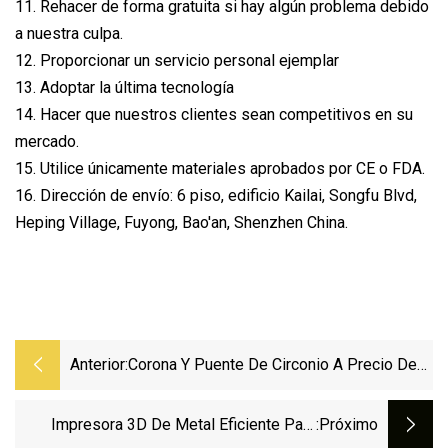
11. Rehacer de forma gratuita si hay algún problema debido
a nuestra culpa.
12. Proporcionar un servicio personal ejemplar
13. Adoptar la última tecnología
14. Hacer que nuestros clientes sean competitivos en su
mercado.
15. Utilice únicamente materiales aprobados por CE o FDA.
16. Dirección de envío: 6 piso, edificio Kailai, Songfu Blvd,
Heping Village, Fuyong, Bao'an, Shenzhen China.
Anterior:
Corona Y Puente De Circonio A Precio De
Fábrica Fabricados En Laboratorio Dental
De China
Impresora 3D De Metal Eficiente Para
:próximo