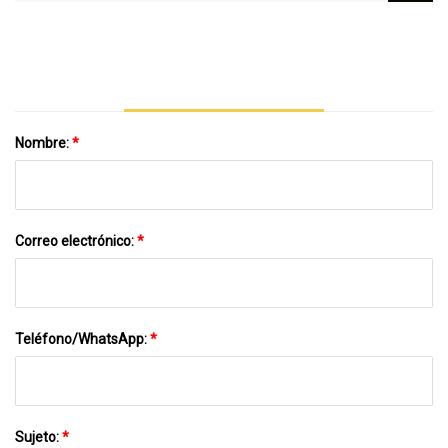
Prótesis Removibles Con Software De
Diseño De Alta Utilización De Polvo
Nombre:
*
Correo electrónico:
*
Teléfono/WhatsApp:
*
Sujeto:
*